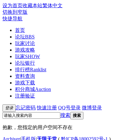
设为首页
收藏本站
繁体中文
切换到窄版
快捷导航
首页
论坛
BBS
玩家讨论
游戏攻略
玩家SHOW
论坛银行
排行榜
Ranklist
资料查询
游戏下载
积分商城
Auction
注册验证
忘记密码
快速注册
QQ号登录
微博登录
登录
搜索
搜索
抱歉，您指定的用户空间不存在
Archiver
|
手机版
|
无限天堂
(
黔ICP备18002592号-1
)